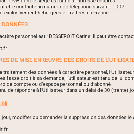
ar : OVH dont le siège est situé à l’adresse ci-après :
ut être contacté au numéro de téléphone suivant : 1007
ont exclusivement hébergées et traitées en France.
S DONNÉES
tère personnel est : DESSEROIT Carine. Il peut être contact
t.fr
URES DE MISE EN ŒUVRE DES DROITS DE L’UTILISAT
traitement des données à caractère personnel, l’Utilisateu
es fasse droit à sa demande, l’utilisateur est tenu de lui 
uméro de compte ou d’espace personnel ou d’abonné.
nu de répondre à l’Utilisateur dans un délai de 30 (trente)
ubli
à jour, modifier ou demander la suppression des données le 
.fr.